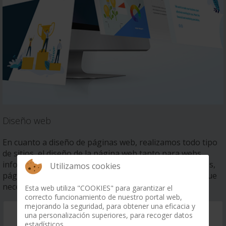
Diseño web
En cuanto a diseño de páginas web, realizamos todo tipo
de sitios, el diseño de la página web tanto para webs
informativas, tienda online o con catálogo de productos,
Utilizamos cookies
páginas web para inmobiliarias o cualquier proyecto que
necesite.
Esta web utiliza "COOKIES" para garantizar el
correcto funcionamiento de nuestro portal web,
mejorando la seguridad, para obtener una eficacia y
VER SERVICIOS DE DISEÑO WEB
una personalización superiores, para recoger datos
estadísticos.