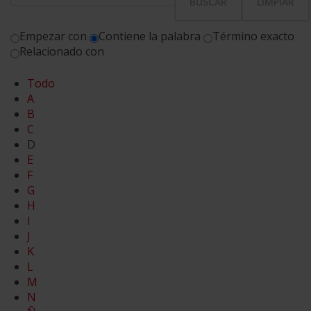
Empezar con
Contiene la palabra
Término exacto
Relacionado con
Todo
A
B
C
D
E
F
G
H
I
J
K
L
M
N