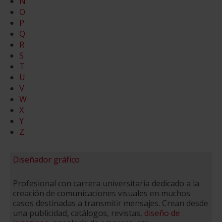
Ñ
O
P
Q
R
S
T
U
V
W
X
Y
Z
Diseñador gráfico
Profesional con carrera universitaria dedicado a la
creación de comunicaciones visuales en muchos
casos destinadas a transmitir mensajes. Crean desde
una publicidad, catálogos, revistas,
diseño de