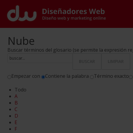
Nube
Buscar términos del glosario (se permite la expresión re
Empezar con
Contiene la palabra
Término exacto
Todo
A
B
C
D
E
F