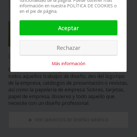
funcionalidad de la página. Puede obtener más
información en nuestra POLÍTICA DE COOKIES o
en el pie de página.
Aceptar
Rechazar
Diseño gráfico
Más información
La creación de diseño gráfico, está compuesta por
todos aquellos trabajos de diseño, des del logotipo
de la empresa, catálogos de presentación o revistas,
así como la papelería de empresa: Sobres, tarjetas,
papel de empresa, dosieres y todo aquello que
necesite con un diseño profesional.
VER SERVICIOS DE DISEÑO GRÁFICO