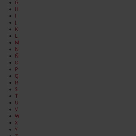
G
H
I
J
K
L
M
N
Ñ
O
P
Q
R
S
T
U
V
W
X
Y