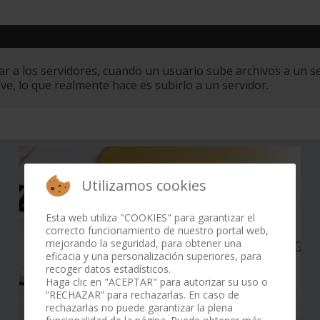
ar a los servidores, cuando un usuario sube archivos a un s
ve, lo que realmente hace es subirlo a un servidor.
Utilizamos cookies
Esta web utiliza "COOKIES" para garantizar el
correcto funcionamiento de nuestro portal web,
mejorando la seguridad, para obtener una
eficacia y una personalización superiores, para
recoger datos estadísticos.
Haga clic en "ACEPTAR" para autorizar su uso o
“RECHAZAR” para rechazarlas. En caso de
rechazarlas no puede garantizar la plena